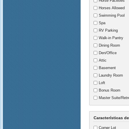
Horse Facilities
Horses Allowed
Swimming Pool
Spa
RV Parking
Walk-in Pantry
Dining Room
Den/Office
Attic
Basement
Laundry Room
Loft
Bonus Room
Master Suite/Retr
Características de
Corner Lot