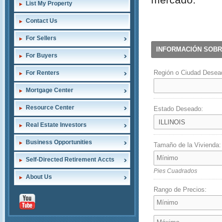
List My Property
Contact Us
For Sellers
INFORMACIÓN SOBR
For Buyers
Región o Ciudad Desea
For Renters
Mortgage Center
Resource Center
Estado Deseado:
Real Estate Investors
Business Opportunities
Tamaño de la Vivienda:
Self-Directed Retirement Accts
Pies Cuadrados
About Us
Rango de Precios: