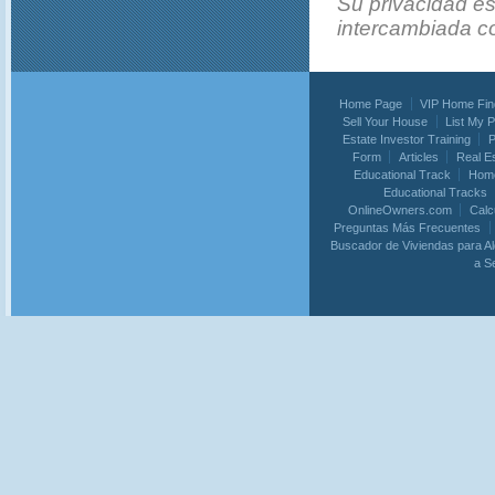
Su privacidad es
intercambiada co
Home Page
VIP Home Fin
Sell Your House
List My 
Estate Investor Training
P
Form
Articles
Real E
Educational Track
Home
Educational Tracks
OnlineOwners.com
Calc
Preguntas Más Frecuentes
Buscador de Viviendas para Al
a S